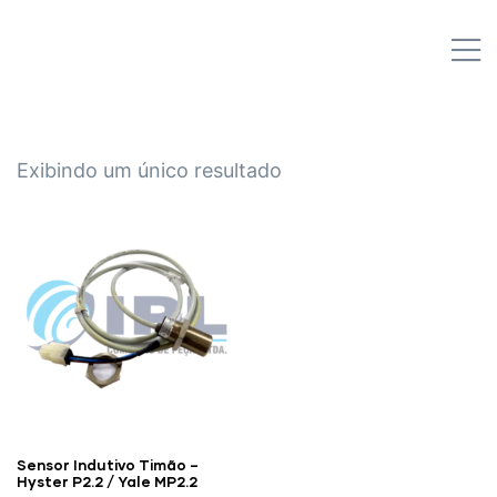
IPL EMPILHADEIRAS
M
Peças para Empilhadeiras
Exibindo um único resultado
Sensor Indutivo Timão –
Hyster P2.2 / Yale MP2.2