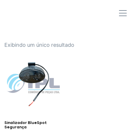
IPL EMPILHADEIRAS
M
Peças para Empilhadeiras
Exibindo um único resultado
Sinalizador BlueSpot
Segurança