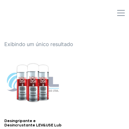
IPL EMPILHADEIRAS
M
Peças para Empilhadeiras
Exibindo um único resultado
Desingripante e
Desincrustante LEV&USE Lub