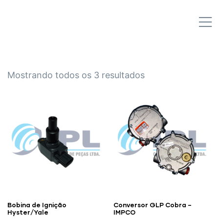
IPL EMPILHADEIRAS
M
Peças para Empilhadeiras
Mostrando todos os 3 resultados
Bobina de Ignição
Conversor GLP Cobra –
Hyster/Yale
IMPCO