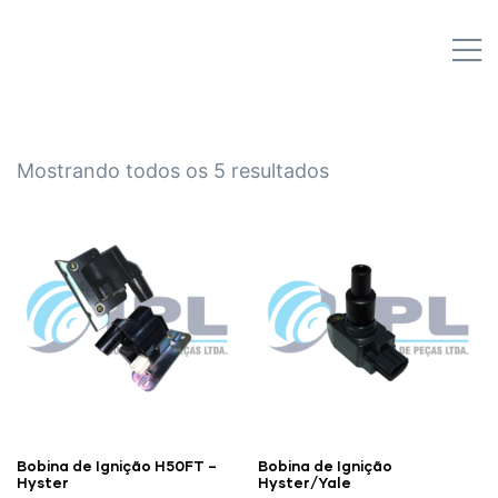
IPL EMPILHADEIRAS
M
Peças para Empilhadeiras
Mostrando todos os 5 resultados
Bobina de Ignição H50FT –
Bobina de Ignição
Hyster
Hyster/Yale