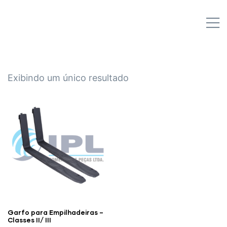
IPL EMPILHADEIRAS
M
Peças para Empilhadeiras
Exibindo um único resultado
Garfo para Empilhadeiras –
Classes II/ III