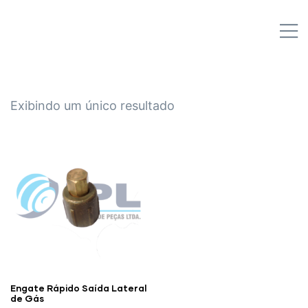
IPL EMPILHADEIRAS
M
Peças para Empilhadeiras
Exibindo um único resultado
Engate Rápido Saída Lateral
de Gás