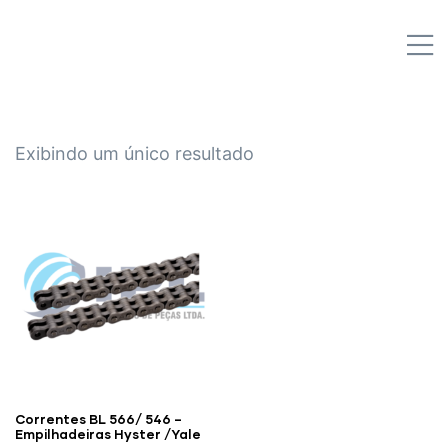
IPL EMPILHADEIRAS
M
Peças para Empilhadeiras
Exibindo um único resultado
Correntes BL 566/ 546 –
Empilhadeiras Hyster /Yale