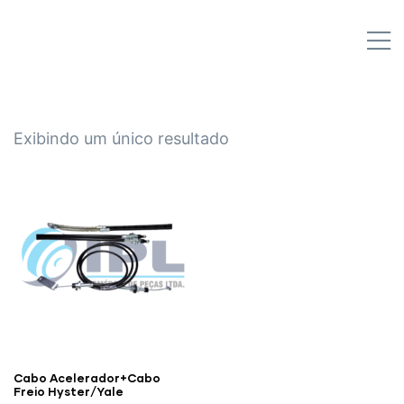
IPL EMPILHADEIRAS
M
Peças para Empilhadeiras
Exibindo um único resultado
Cabo Acelerador+Cabo
Freio Hyster/Yale