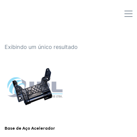
IPL EMPILHADEIRAS
M
Peças para Empilhadeiras
Exibindo um único resultado
Base de Aço Acelerador