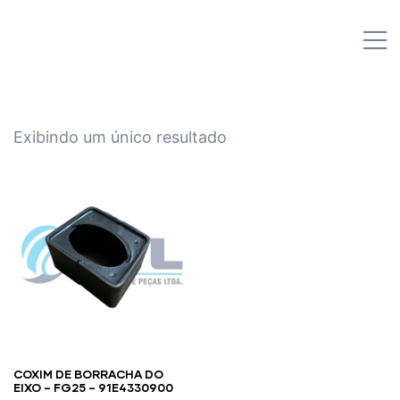
IPL EMPILHADEIRAS
M
Peças para Empilhadeiras
Exibindo um único resultado
COXIM DE BORRACHA DO
EIXO – FG25 – 91E4330900