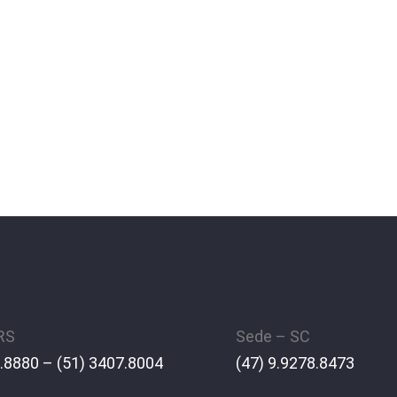
 RS
Sede – SC
.8880 – (51) 3407.8004
(47) 9.9278.8473