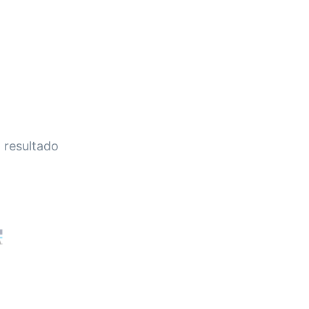
HOME
A EMPRESA
EMPILHADEIRAS
PEÇA
 resultado