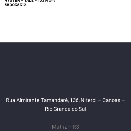
HYSTER – YALE – 1531404/
580038312
Rua Almirante Tamandaré, 136, Niteroi – Canoas –
Rio Grande do Sul
Matriz – RS