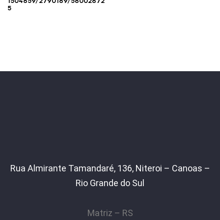
1504859/2790189/58002872
5
Rua Almirante Tamandaré, 136, Niteroi – Canoas –
Rio Grande do Sul
Matriz – RS