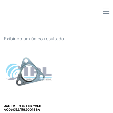
IPL EMPILHADEIRAS
M
Peças para Empilhadeiras
Exibindo um único resultado
JUNTA – HYSTER YALE –
4006052/582001884