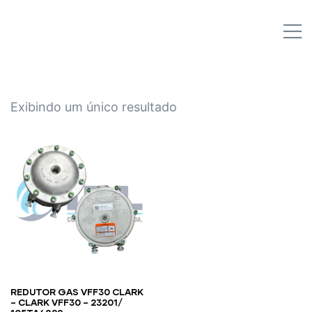
IPL EMPILHADEIRAS
M
Peças para Empilhadeiras
Exibindo um único resultado
REDUTOR GAS VFF30 CLARK
– CLARK VFF30 – 23201/