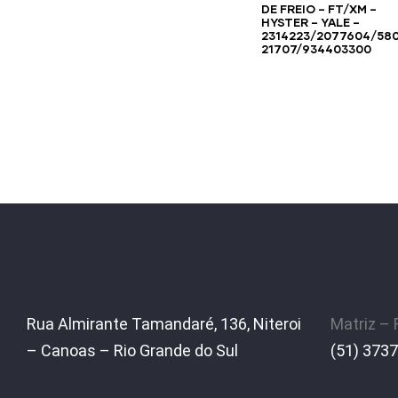
DE FREIO – FT/XM –
HYSTER – YALE –
2314223/2077604/58
21707/934403300
Rua Almirante Tamandaré, 136, Niteroi
Matriz –
– Canoas – Rio Grande do Sul
(51) 3737