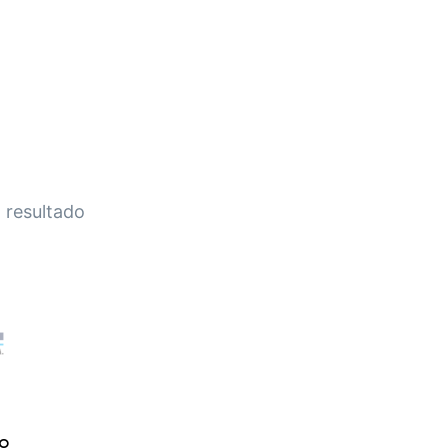
HOME
A EMPRESA
EMPILHADEIRAS
PEÇA
 resultado
DO