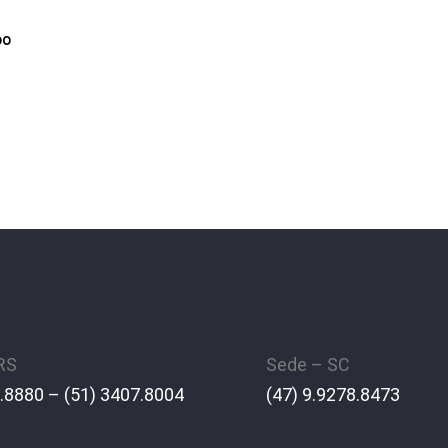
00
 RS
Sede – SC
.8880 – (51) 3407.8004
(47) 9.9278.8473