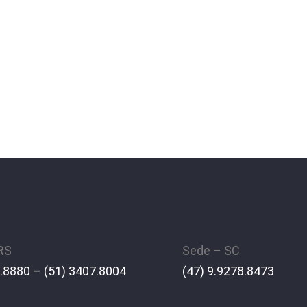
 RS
Sede – SC
.8880 – (51) 3407.8004
(47) 9.9278.8473