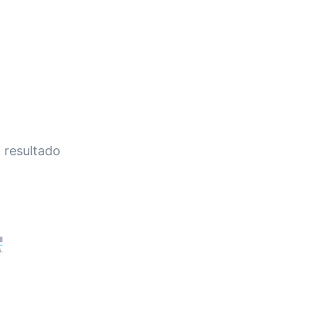
HOME
A EMPRESA
EMPILHADEIRAS
PEÇA
 resultado