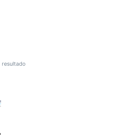
HOME
A EMPRESA
EMPILHADEIRAS
PEÇA
 resultado
o