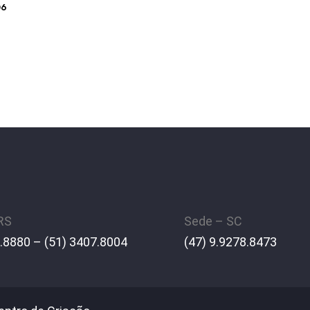
06
 RS
Sede – SC
.8880 – (51) 3407.8004
(47) 9.9278.8473