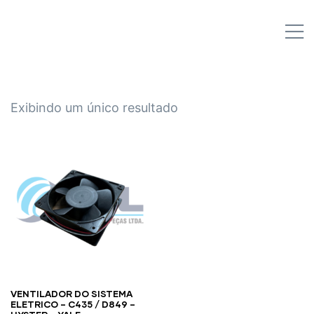
IPL EMPILHADEIRAS
M
Peças para Empilhadeiras
Exibindo um único resultado
VENTILADOR DO SISTEMA
ELETRICO – C435 / D849 –