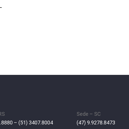
–
 RS
Sede – SC
.8880 – (51) 3407.8004
(47) 9.9278.8473