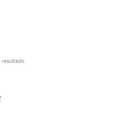
HOME
A EMPRESA
EMPILHADEIRAS
PEÇA
 resultado