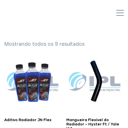
IPL EMPILHADEIRAS
M
Peças para Empilhadeiras
Mostrando todos os 9 resultados
Aditivo Radiador JN Flex
Mangueira Flexível do
Radiador – Hyster Ft / Yale