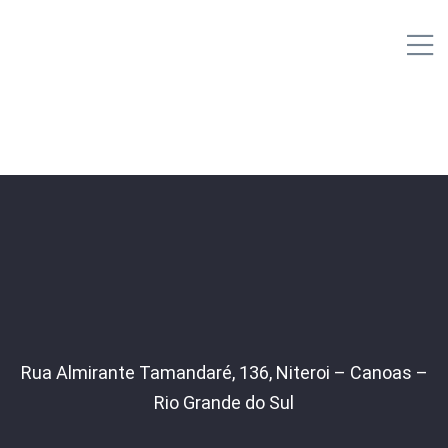
IPL EMPILHADEIRAS
M
Peças para Empilhadeiras
Rua Almirante Tamandaré, 136, Niteroi – Canoas –
Rio Grande do Sul