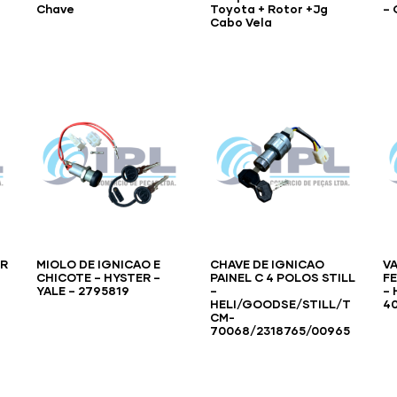
6
Chave
Toyota + Rotor +Jg
– 
Cabo Vela
R
MIOLO DE IGNICAO E
CHAVE DE IGNICAO
V
CHICOTE – HYSTER –
PAINEL C 4 POLOS STILL
F
YALE – 2795819
–
– 
HELI/GOODSE/STILL/T
4
CM-
70068/2318765/00965