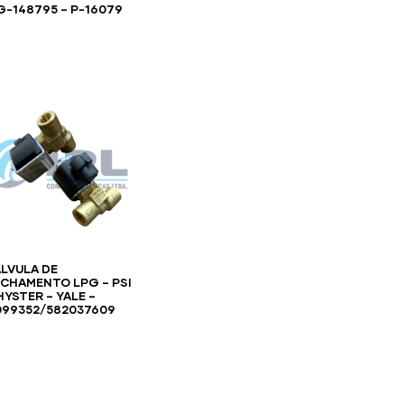
G-148795 – P-16079
ALVULA DE
ECHAMENTO LPG – PSI
HYSTER – YALE –
099352/582037609