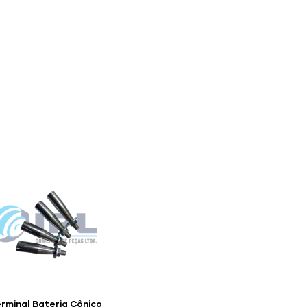
S
LINHA AMARELA
FALE CONOSCO
rminal Bateria Cônico